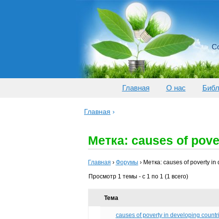
Со
Главная
О нас
Библ
Главная
›
Метка: causes of pove
Главная
›
Форумы
›
Метка: causes of poverty in
Просмотр 1 темы - с 1 по 1 (1 всего)
Тема
causes of poverty in developing countr