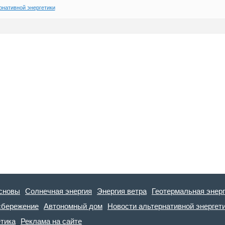
рнативной энергетики
сновы
Солнечная энергия
Энергия ветра
Геотермальная энер
сбережение
Автономный дом
Новости альтернативной энергет
етика
Реклама на сайте