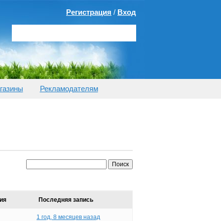
Регистрация
/
Вход
газины
Рекламодателям
ия
Последняя запись
1 год, 8 месяцев назад