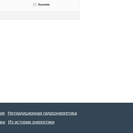
Аноним
гия
Нетрадиционная гидроэнергетика
ики
Из истории энергетики