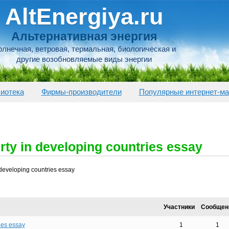
AltEnergiya.ru
Альтернативная энергия
лнечная, ветровая, термальная, биологическая и
другие возобновляемые виды энергии
иотека
Фирмы-производители
Популярные интернет-ма
rty in developing countries essay
 developing countries essay
Участники
Сообщен
ies essay
1
1