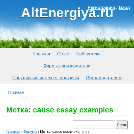
Регистрация
/
Вход
AltEnergiya.ru
Главная
О нас
Библиотека
Фирмы-производители
Популярные интернет-магазины
Рекламодателям
Главная
›
Метка: cause essay examples
Главная
›
Форумы
›
Метка: cause essay examples