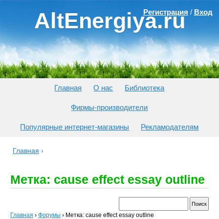
Регистрация
/
Вход
AltEnergiya.ru
Главная
О нас
Библиотека
Фирмы-производители
Популярные интернет-магазины
Рекламодателям
Главная
›
Метка: cause effect essay outline
Главная
›
Форумы
›
Метка: cause effect essay outline