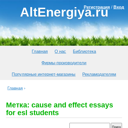
Регистрация
/
Вход
AltEnergiya.ru
Главная
О нас
Библиотека
Фирмы-производители
Популярные интернет-магазины
Рекламодателям
Главная
›
Метка: cause and effect essays
for esl students