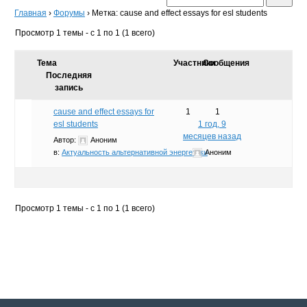
Главная
›
Форумы
›
Метка: cause and effect essays for esl students
Просмотр 1 темы - с 1 по 1 (1 всего)
Тема
Участники
Сообщения
Последняя
запись
cause and effect essays for
1
1
esl students
1 год, 9
месяцев назад
Автор:
Аноним
в:
Актуальность альтернативной энергетики
Аноним
Просмотр 1 темы - с 1 по 1 (1 всего)