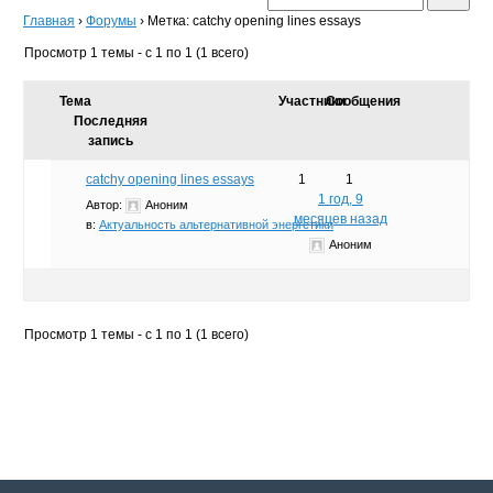
Главная
›
Форумы
›
Метка: catchy opening lines essays
Просмотр 1 темы - с 1 по 1 (1 всего)
Тема
Участники
Сообщения
Последняя
запись
catchy opening lines essays
1
1
1 год, 9
Автор:
Аноним
месяцев назад
в:
Актуальность альтернативной энергетики
Аноним
Просмотр 1 темы - с 1 по 1 (1 всего)