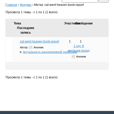
Главная
›
Форумы
›
Метка: cat went heaven book report
Просмотр 1 темы - с 1 по 1 (1 всего)
Тема
Участники
Сообщения
Последняя
запись
cat went heaven book report
1
1
1 год, 8
Автор:
Аноним
месяцев назад
в:
Актуальность альтернативной энергетики
Аноним
Просмотр 1 темы - с 1 по 1 (1 всего)