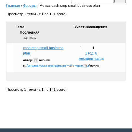
Главная
›
Форумы
›
Метка: cash crop small business plan
Просмотр 1 темы - с 1 по 1 (1 всего)
Тема
Участники
Сообщения
Последняя
запись
cash crop small business
1
1
plan
1 год, 8
месяцев назад
Автор:
Аноним
в:
Актуальность альтернативной энергетики
Аноним
Просмотр 1 темы - с 1 по 1 (1 всего)