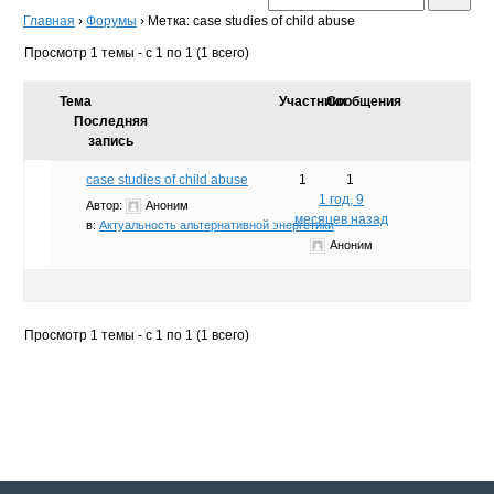
Главная
›
Форумы
›
Метка: case studies of child abuse
Просмотр 1 темы - с 1 по 1 (1 всего)
Тема
Участники
Сообщения
Последняя
запись
case studies of child abuse
1
1
1 год, 9
Автор:
Аноним
месяцев назад
в:
Актуальность альтернативной энергетики
Аноним
Просмотр 1 темы - с 1 по 1 (1 всего)