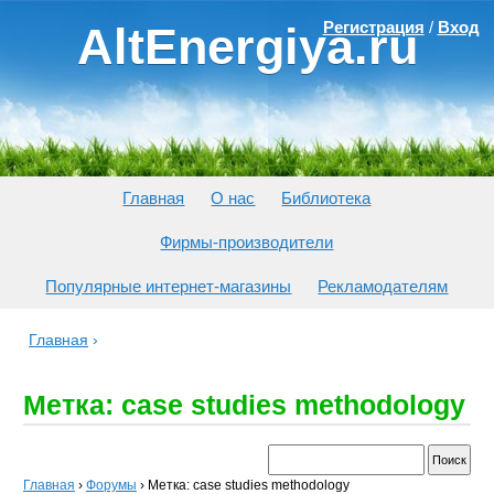
Регистрация
/
Вход
AltEnergiya.ru
Главная
О нас
Библиотека
Фирмы-производители
Популярные интернет-магазины
Рекламодателям
Главная
›
Метка: case studies methodology
Главная
›
Форумы
›
Метка: case studies methodology