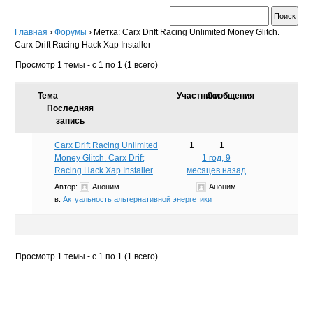
Главная
›
Форумы
›
Метка: Carx Drift Racing Unlimited Money Glitch.
Carx Drift Racing Hack Xap Installer
Просмотр 1 темы - с 1 по 1 (1 всего)
Тема
Участники
Сообщения
Последняя
запись
Carx Drift Racing Unlimited
1
1
Money Glitch. Carx Drift
1 год, 9
Racing Hack Xap Installer
месяцев назад
Автор:
Аноним
Аноним
в:
Актуальность альтернативной энергетики
Просмотр 1 темы - с 1 по 1 (1 всего)