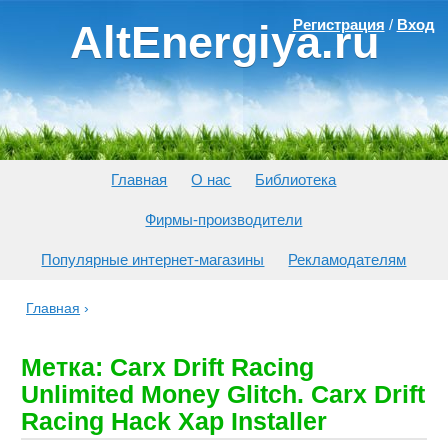
Регистрация
/
Вход
AltEnergiya.ru
Главная
О нас
Библиотека
Фирмы-производители
Популярные интернет-магазины
Рекламодателям
Главная
›
Метка: Carx Drift Racing
Unlimited Money Glitch. Carx Drift
Racing Hack Xap Installer