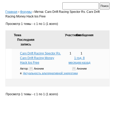
Главная
›
Форумы
›
Метка: Carx Drift Racing Spector Rs. Carx Drift
Racing Money Hack Ios Free
Просмотр 1 темы - с 1 по 1 (1 всего)
Тема
Участники
Сообщения
Последняя
запись
Carx Drift Racing Spector Rs.
1
1
Carx Drift Racing Money
1 год, 8
Hack Ios Free
месяцев назад
Автор:
Аноним
Аноним
в:
Актуальность альтернативной энергетики
Просмотр 1 темы - с 1 по 1 (1 всего)