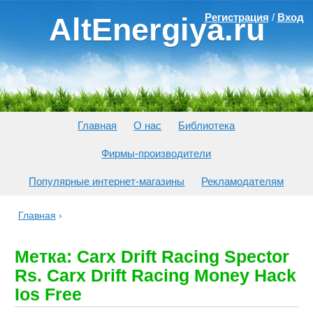
Регистрация
/
Вход
AltEnergiya.ru
Главная
О нас
Библиотека
Фирмы-производители
Популярные интернет-магазины
Рекламодателям
Главная
›
Метка: Carx Drift Racing Spector
Rs. Carx Drift Racing Money Hack
Ios Free