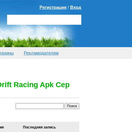
Регистрация
/
Вход
газины
Рекламодателям
Drift Racing Apk Cep
ия
Последняя запись