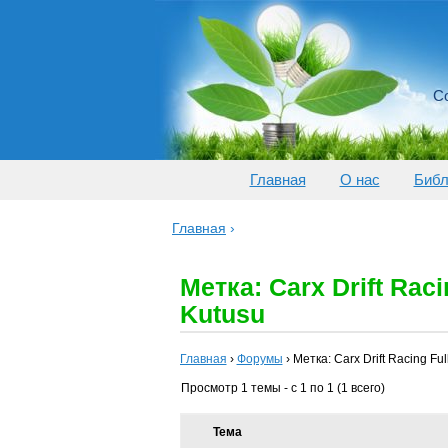
Со
Главная
О нас
Библ
Главная
›
Метка: Carx Drift Rac
Kutusu
Главная
›
Форумы
›
Метка: Carx Drift Racing Fu
Просмотр 1 темы - с 1 по 1 (1 всего)
Тема