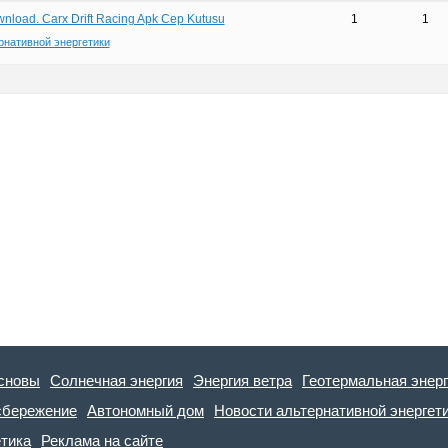
ownload. Carx Drift Racing Apk Cep Kutusu
1
1
рнативной энергетики
сновы
Солнечная энергия
Энергия ветра
Геотермальная энер
сбережение
Автономный дом
Новости альтернативной энергет
етика
Реклама на сайте