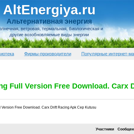
AltEnergiya.ru
Альтернативная энергия
лнечная, ветровая, термальная, биологическая и
другие возобновляемые виды энергии
иотека
Фирмы-производители
Популярные интернет-ма
ing Full Version Free Download. Carx 
ll Version Free Download. Carx Drift Racing Apk Cep Kutusu
Участники
Сообщен