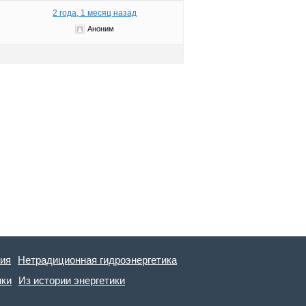
2 года, 1 месяц назад
Аноним
гия
Нетрадиционная гидроэнергетика
ики
Из истории энергетики