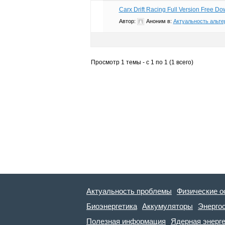
Carx Drift Racing Full Version Free D
Автор:
Аноним
в:
Актуальность альте
Просмотр 1 темы - с 1 по 1 (1 всего)
Актуальность проблемы
Физические о
Биоэнергетика
Аккумуляторы
Энерго
Полезная информация
Ядерная энерг