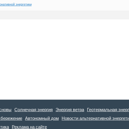
рнативной энергетики
сновы
Солнечная энергия
Энергия ветра
Геотермальная энер
сбережение
Автономный дом
Новости альтернативной энергет
етика
Реклама на сайте