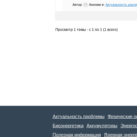
Автор:
Аноним
в:
Актуальность альте
Просмотр 1 темы - с 1 по 1 (1 всего)
Актуальность проблемы
Физические о
Биоэнергетика
Аккумуляторы
Энерго
Полезная информация
Ядерная энерг