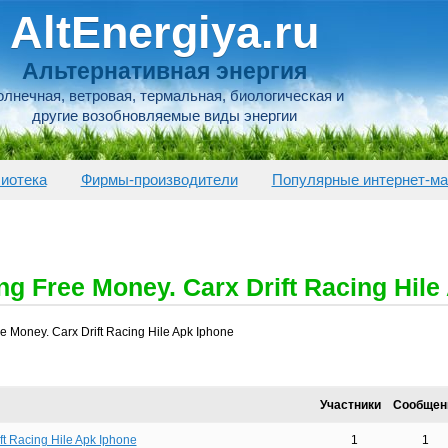
AltEnergiya.ru
Альтернативная энергия
лнечная, ветровая, термальная, биологическая и
другие возобновляемые виды энергии
иотека
Фирмы-производители
Популярные интернет-ма
ng Free Money. Carx Drift Racing Hile
ee Money. Carx Drift Racing Hile Apk Iphone
Участники
Сообщен
ft Racing Hile Apk Iphone
1
1