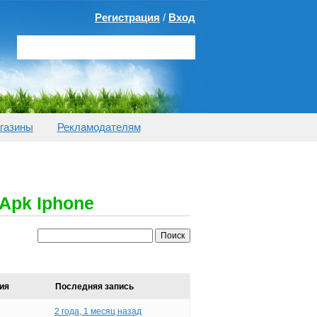
Регистрация
/
Вход
газины
Рекламодателям
 Apk Iphone
ия
Последняя запись
2 года, 1 месяц назад