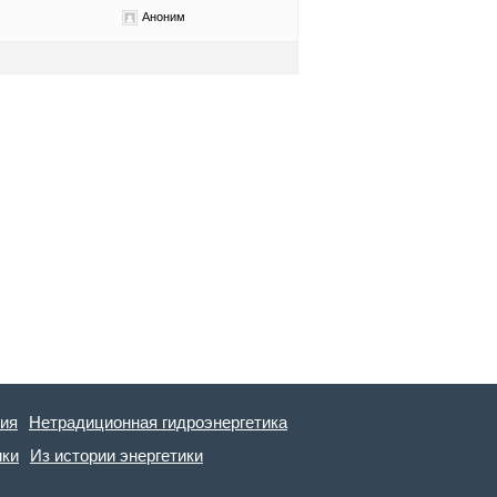
Аноним
гия
Нетрадиционная гидроэнергетика
ики
Из истории энергетики