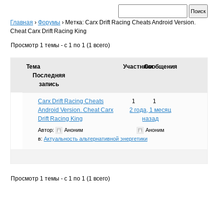
Главная
›
Форумы
›
Метка: Carx Drift Racing Cheats Android Version.
Cheat Carx Drift Racing King
Просмотр 1 темы - с 1 по 1 (1 всего)
Тема
Участники
Сообщения
Последняя
запись
Carx Drift Racing Cheats
1
1
Android Version. Cheat Carx
2 года, 1 месяц
Drift Racing King
назад
Автор:
Аноним
Аноним
в:
Актуальность альтернативной энергетики
Просмотр 1 темы - с 1 по 1 (1 всего)