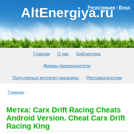
Регистрация
/
Вход
AltEnergiya.ru
Главная
О нас
Библиотека
Фирмы-производители
Популярные интернет-магазины
Рекламодателям
Главная
›
Метка: Carx Drift Racing Cheats
Android Version. Cheat Carx Drift
Racing King