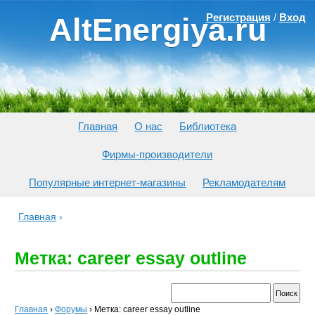
Регистрация
/
Вход
AltEnergiya.ru
Главная
О нас
Библиотека
Фирмы-производители
Популярные интернет-магазины
Рекламодателям
Главная
›
Метка: career essay outline
Главная
›
Форумы
›
Метка: career essay outline