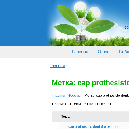
Со
Главная
О нас
Библ
Главная
›
Метка: cap prothesist
Главная
›
Форумы
›
Метка: cap prothesiste den
Просмотр 1 темы - с 1 по 1 (1 всего)
Тема
cap prothesiste dentaire examen