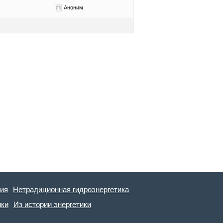
Аноним
гия
Нетрадиционная гидроэнергетика
ики
Из истории энергетики