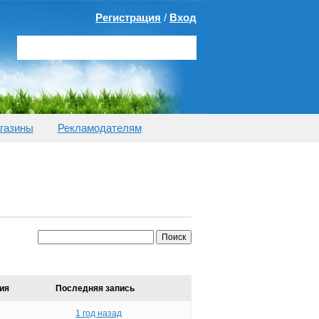
Регистрация
/
Вход
газины
Рекламодателям
ия
Последняя запись
1 год назад