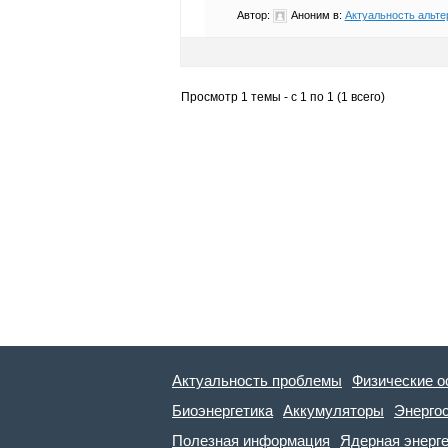
Автор:
Аноним
в:
Актуальность альте
Просмотр 1 темы - с 1 по 1 (1 всего)
Актуальность проблемы
Физические о
Биоэнергетика
Аккумуляторы
Энерго
Полезная информация
Ядерная энерг