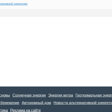
рнативной энергетики
сновы
Солнечная энергия
Энергия ветра
Геотермальная энер
сбережение
Автономный дом
Новости альтернативной энергет
етика
Реклама на сайте