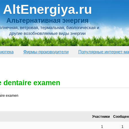
AltEnergiya.ru
Альтернативная энергия
лнечная, ветровая, термальная, биологическая и
другие возобновляемые виды энергии
иотека
Фирмы-производители
Популярные интернет-ма
e dentaire examen
taire examen
Участники
Сообщен
1
1