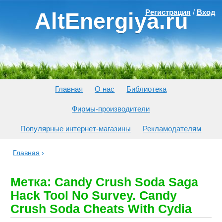
Регистрация
/
Вход
AltEnergiya.ru
Главная
О нас
Библиотека
Фирмы-производители
Популярные интернет-магазины
Рекламодателям
Главная
›
Метка: Candy Crush Soda Saga
Hack Tool No Survey. Candy
Crush Soda Cheats With Cydia