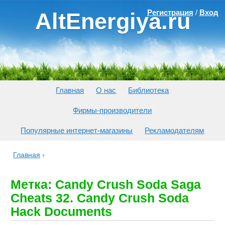
Регистрация
/
Вход
AltEnergiya.ru
Главная
О нас
Библиотека
Фирмы-производители
Популярные интернет-магазины
Рекламодателям
Главная
›
Метка: Candy Crush Soda Saga
Cheats 32. Candy Crush Soda
Hack Documents