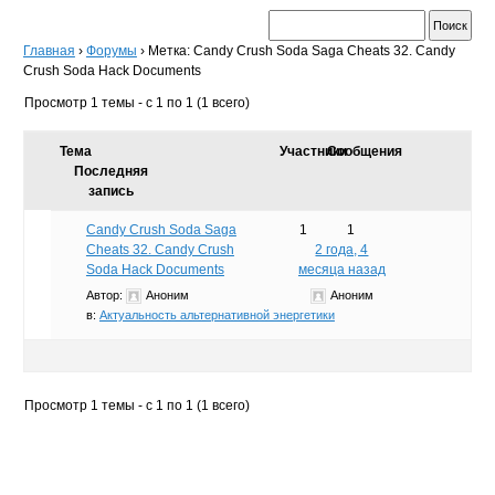
Главная
›
Форумы
›
Метка: Candy Crush Soda Saga Cheats 32. Candy
Crush Soda Hack Documents
Просмотр 1 темы - с 1 по 1 (1 всего)
Тема
Участники
Сообщения
Последняя
запись
Candy Crush Soda Saga
1
1
Cheats 32. Candy Crush
2 года, 4
Soda Hack Documents
месяца назад
Автор:
Аноним
Аноним
в:
Актуальность альтернативной энергетики
Просмотр 1 темы - с 1 по 1 (1 всего)