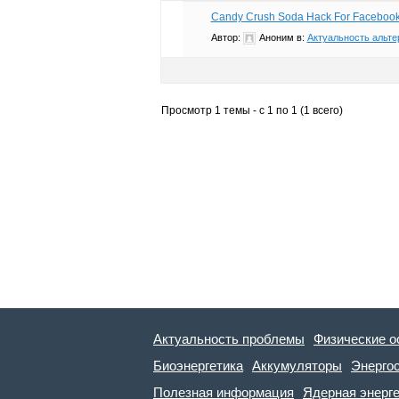
Candy Crush Soda Hack For Facebook.
Автор:
Аноним
в:
Актуальность альте
Просмотр 1 темы - с 1 по 1 (1 всего)
Актуальность проблемы
Физические о
Биоэнергетика
Аккумуляторы
Энерго
Полезная информация
Ядерная энерг