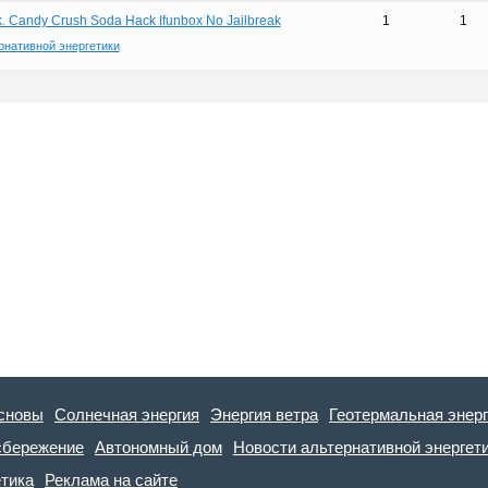
 Candy Crush Soda Hack Ifunbox No Jailbreak
1
1
рнативной энергетики
сновы
Солнечная энергия
Энергия ветра
Геотермальная энер
сбережение
Автономный дом
Новости альтернативной энергет
етика
Реклама на сайте