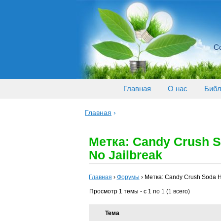
Со
Главная
О нас
Библ
Главная
›
Метка: Candy Crush S
No Jailbreak
Главная
›
Форумы
›
Метка: Candy Crush Soda H
Просмотр 1 темы - с 1 по 1 (1 всего)
Тема