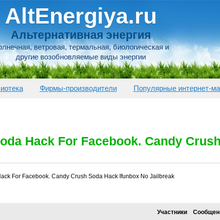
AltEnergiya.ru
Альтернативная энергия
лнечная, ветровая, термальная, биологическая и
другие возобновляемые виды энергии
иотека
Фирмы-производители
Популярные интернет-ма
oda Hack For Facebook. Candy Crush
ack For Facebook. Candy Crush Soda Hack Ifunbox No Jailbreak
Участники
Сообщен