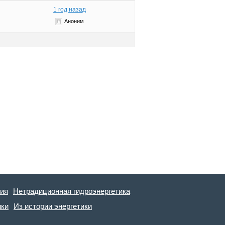
1 год назад
Аноним
гия
Нетрадиционная гидроэнергетика
ики
Из истории энергетики