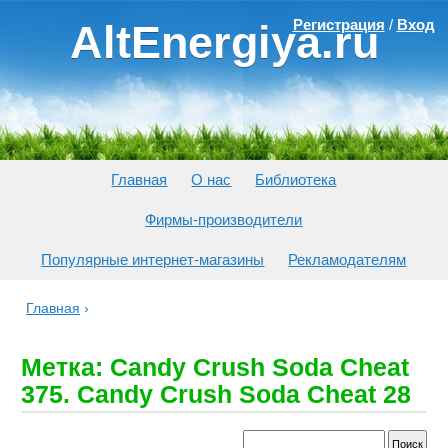
Регистрация
/
Вход
AltEnergiya.ru
Главная
О нас
Библиотека
Фирмы-производители
Популярные интернет-магазины
Рекламодателям
Главная
›
Метка: Candy Crush Soda Cheat
375. Candy Crush Soda Cheat 28