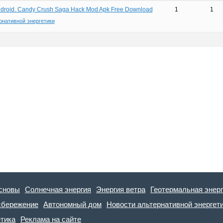
droid. Candy Crush Saga Hack Mod Apk Free Download
1
1
рнативной энергетики
сновы
Солнечная энергия
Энергия ветра
Геотермальная энер
сбережение
Автономный дом
Новости альтернативной энергет
етика
Реклама на сайте