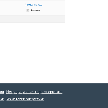
4 года назад
Аноним
гия
Нетрадиционная гидроэнергетика
ики
Из истории энергетики