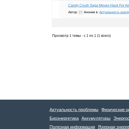
Candy Crush Saga Moves Hack For An
Автор:
Аноним
в:
Актуальность альте
Просмотр 1 темы - с 1 по 1 (1 всего)
Актуальность проблемы
Физические о
Биоэнергетика
Аккумуляторы
Энерго
Полезная информация
Ядерная энерг