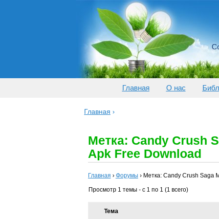
Со
Главная
О нас
Библ
Главная
›
Метка: Candy Crush S
Apk Free Download
Главная
›
Форумы
›
Метка: Candy Crush Saga M
Просмотр 1 темы - с 1 по 1 (1 всего)
Тема