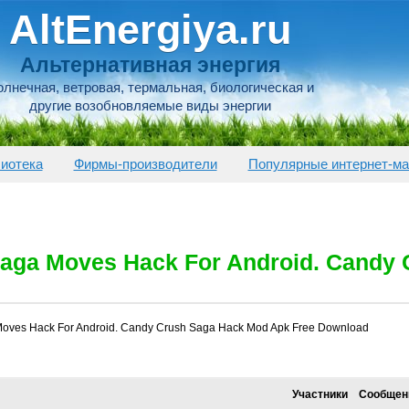
AltEnergiya.ru
Альтернативная энергия
лнечная, ветровая, термальная, биологическая и
другие возобновляемые виды энергии
иотека
Фирмы-производители
Популярные интернет-ма
aga Moves Hack For Android. Candy
oves Hack For Android. Candy Crush Saga Hack Mod Apk Free Download
Участники
Сообщен