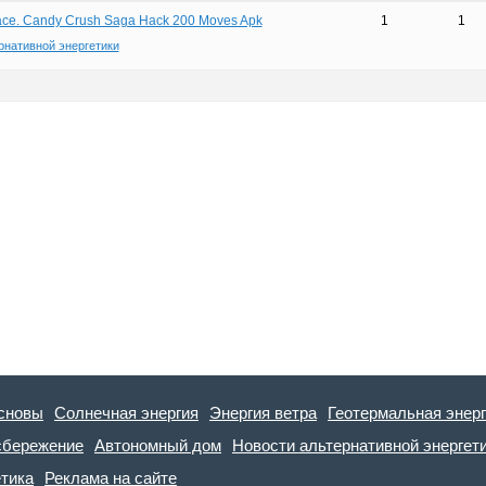
ce. Candy Crush Saga Hack 200 Moves Apk
1
1
рнативной энергетики
сновы
Солнечная энергия
Энергия ветра
Геотермальная энер
сбережение
Автономный дом
Новости альтернативной энергет
етика
Реклама на сайте