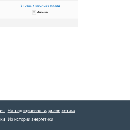
3 года, 7 месяцев назад
Аноним
гия
Нетрадиционная гидроэнергетика
ики
Из истории энергетики