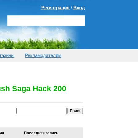
Регистрация
/
Вход
газины
Рекламодателям
ush Saga Hack 200
ия
Последняя запись