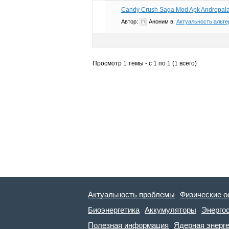
Candy Crush Saga Mod Apk Andropala
Автор:
Аноним
в:
Актуальность альте
Просмотр 1 темы - с 1 по 1 (1 всего)
Актуальность проблемы
Физические о
Биоэнергетика
Аккумуляторы
Энерго
Полезная информация
Ядерная энерг