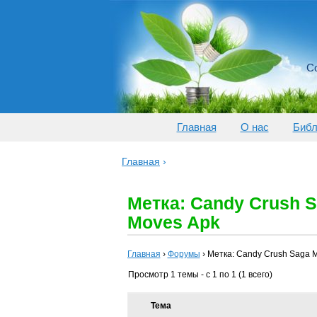
Со
Главная
О нас
Библ
Главная
›
Метка: Candy Crush S
Moves Apk
Главная
›
Форумы
›
Метка: Candy Crush Saga M
Просмотр 1 темы - с 1 по 1 (1 всего)
Тема