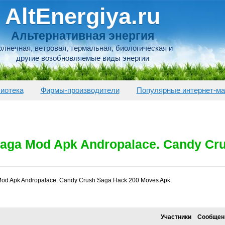
AltEnergiya.ru
Альтернативная энергия
лнечная, ветровая, термальная, биологическая и
другие возобновляемые виды энергии
иотека
Фирмы-производители
Популярные интернет-ма
aga Mod Apk Andropalace. Candy Cr
od Apk Andropalace. Candy Crush Saga Hack 200 Moves Apk
Участники
Сообщен