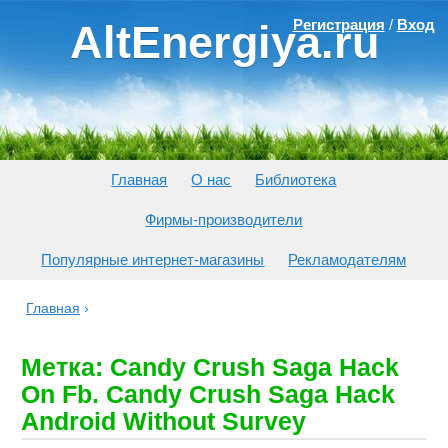
Регистрация
/
Вход
AltEnergiya.ru
Главная
О нас
Библиотека
Фирмы-производители
Популярные интернет-магазины
Рекламодателям
Главная
›
Метка: Candy Crush Saga Hack
On Fb. Candy Crush Saga Hack
Android Without Survey