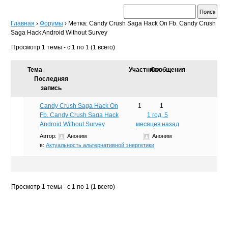
Главная
›
Форумы
›
Метка: Candy Crush Saga Hack On Fb. Candy Crush
Saga Hack Android Without Survey
Просмотр 1 темы - с 1 по 1 (1 всего)
Тема
Участники
Сообщения
Последняя
запись
Candy Crush Saga Hack On
1
1
Fb. Candy Crush Saga Hack
1 год, 5
Android Without Survey
месяцев назад
Автор:
Аноним
Аноним
в:
Актуальность альтернативной энергетики
Просмотр 1 темы - с 1 по 1 (1 всего)