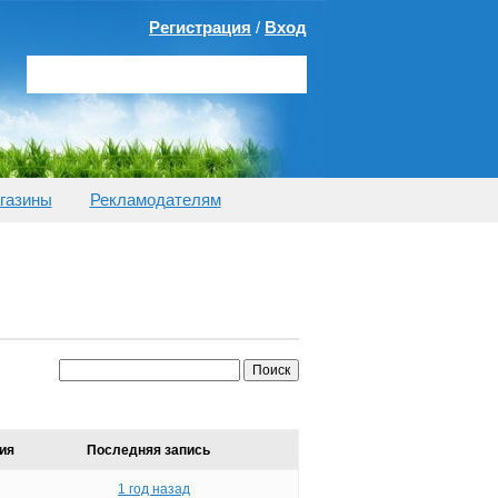
Регистрация
/
Вход
газины
Рекламодателям
ия
Последняя запись
1 год назад