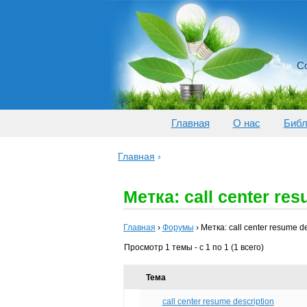
Со
Главная
О нас
Библ
Главная
›
Метка: call center res
Главная
›
Форумы
›
Метка: call center resume de
Просмотр 1 темы - с 1 по 1 (1 всего)
Тема
call center resume description