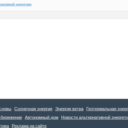
рнативной энергетики
сновы
Солнечная энергия
Энергия ветра
Геотермальная энер
сбережение
Автономный дом
Новости альтернативной энергет
етика
Реклама на сайте