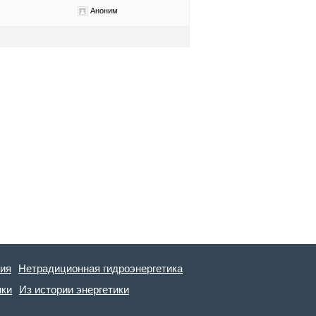
Аноним
гия
Нетрадиционная гидроэнергетика
ики
Из истории энергетики