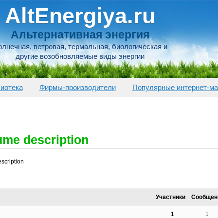
AltEnergiya.ru
Альтернативная энергия
лнечная, ветровая, термальная, биологическая и
другие возобновляемые виды энергии
иотека
Фирмы-производители
Популярные интернет-ма
ume description
scription
Участники
Сообщен
1
1