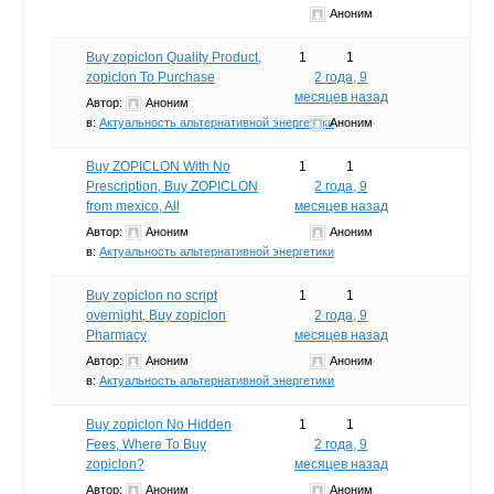
Аноним
Buy zopiclon Quality Product,
1
1
zopiclon To Purchase
2 года, 9
месяцев назад
Автор:
Аноним
в:
Актуальность альтернативной энергетики
Аноним
Buy ZOPICLON With No
1
1
Prescription, Buy ZOPICLON
2 года, 9
from mexico, All
месяцев назад
Автор:
Аноним
Аноним
в:
Актуальность альтернативной энергетики
Buy zopiclon no script
1
1
overnight, Buy zopiclon
2 года, 9
Pharmacy
месяцев назад
Автор:
Аноним
Аноним
в:
Актуальность альтернативной энергетики
Buy zopiclon No Hidden
1
1
Fees, Where To Buy
2 года, 9
zopiclon?
месяцев назад
Автор:
Аноним
Аноним