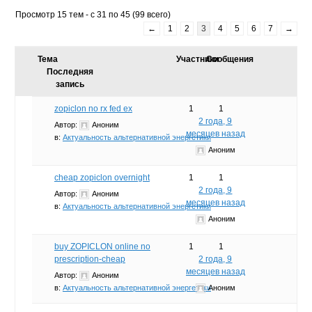
Просмотр 15 тем - с 31 по 45 (99 всего)
←
1
2
3
4
5
6
7
→
Тема
Участники
Сообщения
Последняя
запись
zopiclon no rx fed ex
1
1
2 года, 9
Автор:
Аноним
месяцев назад
в:
Актуальность альтернативной энергетики
Аноним
cheap zopiclon overnight
1
1
2 года, 9
Автор:
Аноним
месяцев назад
в:
Актуальность альтернативной энергетики
Аноним
buy ZOPICLON online no
1
1
prescription-cheap
2 года, 9
месяцев назад
Автор:
Аноним
в:
Актуальность альтернативной энергетики
Аноним