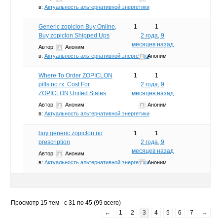
в:
Актуальность альтернативной энергетики
Generic zopiclon Buy Online,
1
1
Buy zopiclon Shipped Ups
2 года, 9
месяцев назад
Автор:
Аноним
в:
Актуальность альтернативной энергетики
Аноним
Where To Order ZOPICLON
1
1
pills no rx. Cost For
2 года, 9
ZOPICLON United States
месяцев назад
Автор:
Аноним
Аноним
в:
Актуальность альтернативной энергетики
buy generic zopiclon no
1
1
prescription
2 года, 9
месяцев назад
Автор:
Аноним
в:
Актуальность альтернативной энергетики
Аноним
Просмотр 15 тем - с 31 по 45 (99 всего)
←
1
2
3
4
5
6
7
→