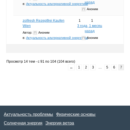
назад
в:
Актуальность альтернативной энергетики
Аноним
zolfresh Rezeptfrei Kaufen
1
1
Wien
3 года, 1 месяц
назад
Автор:
Аноним
в:
Актуальность альтернативной энергетики
Аноним
Просмотр 14 тем - с 91 по 104 (104 всего)
←
1
2
3
…
5
6
7
Актуальность проблемы
Физические основы
Солнечная энергия
Энергия ветра