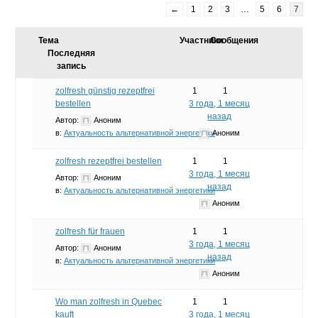
←
1
2
3
…
5
6
7
Тема
Участники
Сообщения
Последняя
запись
zolfresh günstig rezeptfrei
1
1
bestellen
3 года, 1 месяц
назад
Автор:
Аноним
в:
Актуальность альтернативной энергетики
Аноним
zolfresh rezeptfrei bestellen
1
1
3 года, 1 месяц
Автор:
Аноним
назад
в:
Актуальность альтернативной энергетики
Аноним
zolfresh für frauen
1
1
3 года, 1 месяц
Автор:
Аноним
назад
в:
Актуальность альтернативной энергетики
Аноним
Wo man zolfresh in Quebec
1
1
kauft
3 года, 1 месяц