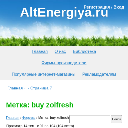
Регистрация
/
Вход
AltEnergiya.ru
Главная
О нас
Библиотека
Фирмы-производители
Популярные интернет-магазины
Рекламодателям
Главная
›
›
Страница 7
Метка: buy zolfresh
Главная
›
Форумы
›
Метка: buy zolfresh
Просмотр 14 тем - с 91 по 104 (104 всего)