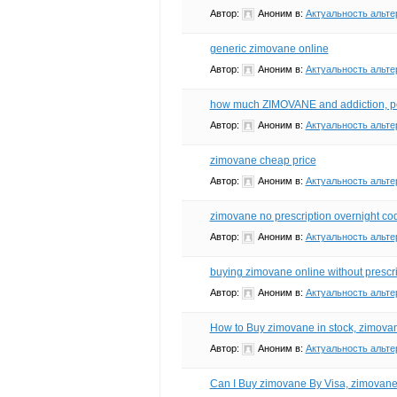
Автор:
Аноним
в:
Актуальность альте
generic zimovane online
Автор:
Аноним
в:
Актуальность альте
how much ZIMOVANE and addiction, peo
Автор:
Аноним
в:
Актуальность альте
zimovane cheap price
Автор:
Аноним
в:
Актуальность альте
zimovane no prescription overnight cod
Автор:
Аноним
в:
Актуальность альте
buying zimovane online without prescri
Автор:
Аноним
в:
Актуальность альте
How to Buy zimovane in stock, zimova
Автор:
Аноним
в:
Актуальность альте
Can I Buy zimovane By Visa, zimovane 