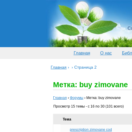
Со
Главная
О нас
Библ
Главная
›
›
Страница 2
Метка: buy zimovane
Главная
›
Форумы
›
Метка: buy zimovane
Просмотр 15 темы - с 16 по 30 (101 всего)
Тема
prescription zimovane cod