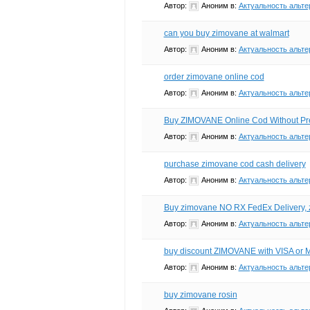
Автор:
Аноним
в:
Актуальность альте
can you buy zimovane at walmart
Автор:
Аноним
в:
Актуальность альте
order zimovane online cod
Автор:
Аноним
в:
Актуальность альте
Buy ZIMOVANE Online Cod Without Pre
Автор:
Аноним
в:
Актуальность альте
purchase zimovane cod cash delivery
Автор:
Аноним
в:
Актуальность альте
Buy zimovane NO RX FedEx Delivery,
Автор:
Аноним
в:
Актуальность альте
buy discount ZIMOVANE with VISA or 
Автор:
Аноним
в:
Актуальность альте
buy zimovane rosin