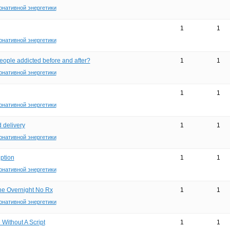
рнативной энергетики
1
1
рнативной энергетики
ple addicted before and after?
1
1
рнативной энергетики
1
1
рнативной энергетики
 delivery
1
1
рнативной энергетики
ption
1
1
рнативной энергетики
ne Overnight No Rx
1
1
рнативной энергетики
Without A Script
1
1