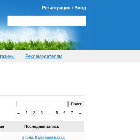
Регистрация
/
Вход
газины
Рекламодателям
←
1
2
3
…
5
6
7
→
ия
Последняя запись
2 года, 9 месяцев назад