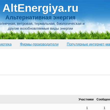
AltEnergiya.ru
Альтернативная энергия
лнечная, ветровая, термальная, биологическая и
другие возобновляемые виды энергии
иотека
Фирмы-производители
Популярные интернет-ма
Участники
Сообщен
1
1