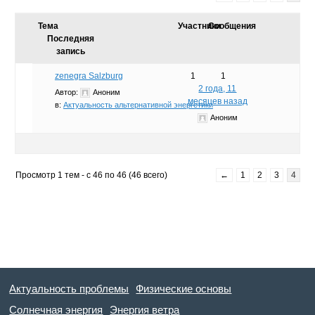
Тема
Участники
Сообщения
Последняя
запись
zenegra Salzburg
1
1
2 года, 11
Автор:
Аноним
месяцев назад
в:
Актуальность альтернативной энергетики
Аноним
Просмотр 1 тем - с 46 по 46 (46 всего)
←
1
2
3
4
Актуальность проблемы
Физические основы
Солнечная энергия
Энергия ветра