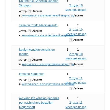
Kaufen Sie Generika xenalon
1
1
Singapur
2 года, 10
месяцев назад
Автор:
Аноним
в:
Актуальность альтернативной энергетики
Аноним
xenalon Costo Medicamento
1
1
2 года, 10
Автор:
Аноним
месяцев назад
в:
Актуальность альтернативной энергетики
Аноним
kaufen xenalon generic en
1
1
madrid
2 года, 10
месяцев назад
Автор:
Аноним
в:
Актуальность альтернативной энергетики
Аноним
xenalon Klagenfurt
1
1
2 года, 11
Автор:
Аноним
месяцев назад
в:
Актуальность альтернативной энергетики
Аноним
wo kann ich xenalon generika
1
1
per nachnahme bestellen
2 года, 11
Regensdorf
месяцев назад