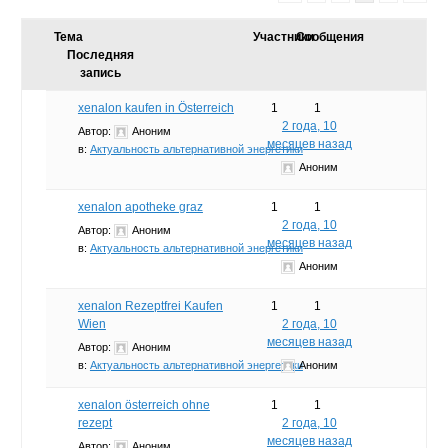
Тема
Участники
Сообщения
Последняя
запись
xenalon kaufen in Österreich
1
1
2 года, 10
Автор:
Аноним
месяцев назад
в:
Актуальность альтернативной энергетики
Аноним
xenalon apotheke graz
1
1
2 года, 10
Автор:
Аноним
месяцев назад
в:
Актуальность альтернативной энергетики
Аноним
xenalon Rezeptfrei Kaufen
1
1
Wien
2 года, 10
месяцев назад
Автор:
Аноним
в:
Актуальность альтернативной энергетики
Аноним
xenalon österreich ohne
1
1
rezept
2 года, 10
месяцев назад
Автор:
Аноним