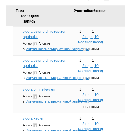
Тема
Участники
Сообщения
Последняя
запись
vigora österreich rezeptfrei
1
1
apotheke
2 года, 10
месяцев назад
Автор:
Аноним
в:
Актуальность альтернативной энергетики
Аноним
vigora österreich rezeptfrei
1
1
apotheke
2 года, 10
месяцев назад
Автор:
Аноним
в:
Актуальность альтернативной энергетики
Аноним
vigora online kaufen
1
1
2 года, 10
Автор:
Аноним
месяцев назад
в:
Актуальность альтернативной энергетики
Аноним
vigora kaufen
1
1
2 года, 10
Автор:
Аноним
месяцев назад
в:
Актуальность альтернативной энергетики