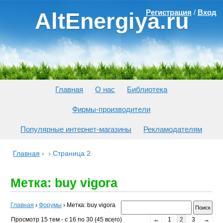
Регистрация
/
Вход
AltEnergiya.ru
Главная
О нас
Библиотека
Фирмы-производители
Популярные интернет-магазины
Рекламодателям
Главная
›
›
Страница 2
Метка: buy vigora
Главная
›
Форумы
›
Метка: buy vigora
Просмотр 15 тем - с 16 по 30 (45 всего)
←
1
2
3
→