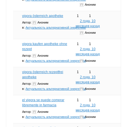
Аноним
vigora österreich apotheke
1
1
2 года, 10
Автор:
Аноним
месяцев назад
в:
Актуальность альтернативной энергетики
Аноним
vigora kaufen apotheke ohne
1
1
rezept
2 года, 10
месяцев назад
Автор:
Аноним
в:
Актуальность альтернативной энергетики
Аноним
vigora österreich rezeptfrei
1
1
apotheke
2 года, 10
месяцев назад
Автор:
Аноним
в:
Актуальность альтернативной энергетики
Аноним
el vigora se puede comprar
1
1
libremente in farmacia
2 года, 10
месяцев назад
Автор:
Аноним
в:
Актуальность альтернативной энергетики
Аноним