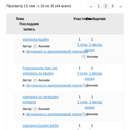
Просмотр 15 тем - с 16 по 30 (44 всего)
←
1
2
3
→
Тема
Участники
Сообщения
Последняя
запись
viamagra kaufen
1
1
3 года, 1 месяц
Автор:
Аноним
назад
в:
Актуальность альтернативной энергетики
Аноним
Französische Site, um
1
1
viamagra zu kaufen
3 года, 1 месяц
назад
Автор:
Аноним
в:
Актуальность альтернативной энергетики
Аноним
viamagra zu verkaufen
1
1
england
3 года, 1 месяц
назад
Автор:
Аноним
в:
Актуальность альтернативной энергетики
Аноним
viamagra kaufen berlin
1
1