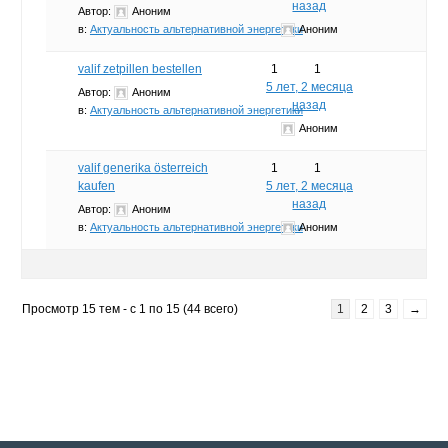
назад
Автор:
Аноним
в:
Актуальность альтернативной энергетики
Аноним
valif zetpillen bestellen
1
1
5 лет, 2 месяца
Автор:
Аноним
назад
в:
Актуальность альтернативной энергетики
Аноним
valif generika österreich
1
1
kaufen
5 лет, 2 месяца
назад
Автор:
Аноним
в:
Актуальность альтернативной энергетики
Аноним
Просмотр 15 тем - с 1 по 15 (44 всего)
1
2
3
→