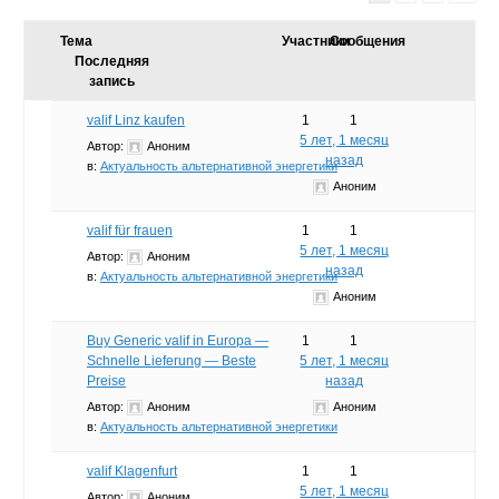
Тема
Участники
Сообщения
Последняя
запись
valif Linz kaufen
1
1
5 лет, 1 месяц
Автор:
Аноним
назад
в:
Актуальность альтернативной энергетики
Аноним
valif für frauen
1
1
5 лет, 1 месяц
Автор:
Аноним
назад
в:
Актуальность альтернативной энергетики
Аноним
Buy Generic valif in Europa —
1
1
Schnelle Lieferung — Beste
5 лет, 1 месяц
Preise
назад
Автор:
Аноним
Аноним
в:
Актуальность альтернативной энергетики
valif Klagenfurt
1
1
5 лет, 1 месяц
Автор:
Аноним