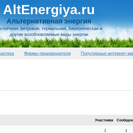
AltEnergiya.ru
Альтернативная энергия
лнечная, ветровая, термальная, биологическая и
другие возобновляемые виды энергии
иотека
Фирмы-производители
Популярные интернет-ма
Участники
Сообщен
1
1