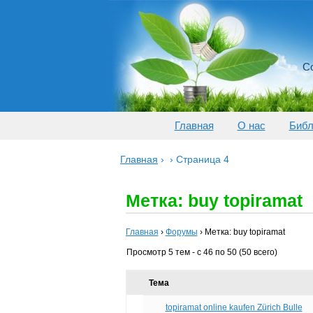
Со
Главная
О нас
Библ
Главная
›
›
Страница 4
Метка: buy topiramat
Главная
›
Форумы
›
Метка: buy topiramat
Просмотр 5 тем - с 46 по 50 (50 всего)
Тема
topiramat online kaufen Zürich Bulle