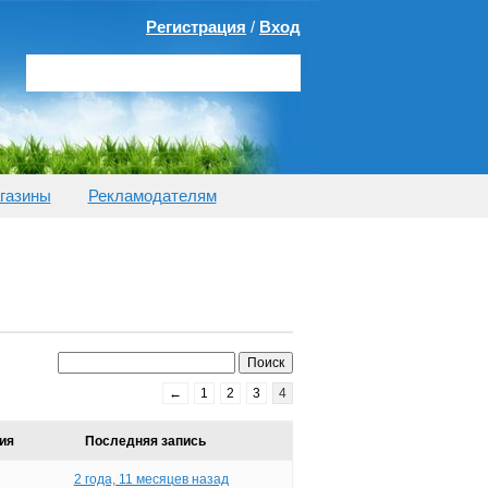
Регистрация
/
Вход
газины
Рекламодателям
←
1
2
3
4
ия
Последняя запись
2 года, 11 месяцев назад