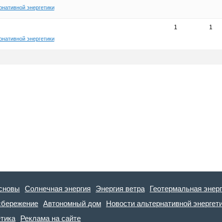
рнативной энергетики
1
1
рнативной энергетики
сновы
Солнечная энергия
Энергия ветра
Геотермальная энер
сбережение
Автономный дом
Новости альтернативной энергет
етика
Реклама на сайте