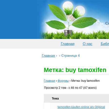
Со
Главная
О нас
Библ
Главная
›
›
Страница 4
Метка: buy tamoxifen
Главная
›
Форумы
›
Метка: buy tamoxifen
Просмотр 2 тем - с 46 по 47 (47 всего)
Тема
tamoxifen kaufen online als Original