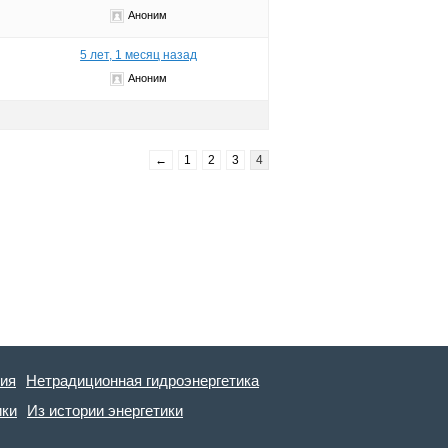
Аноним
5 лет, 1 месяц назад
Аноним
←
1
2
3
4
гия
Нетрадиционная гидроэнергетика
ики
Из истории энергетики