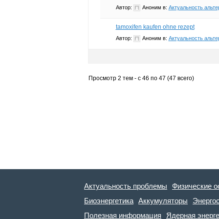
Автор:
Аноним
в:
Актуальность альте
tamoxifen kaufen ohne rezept
Автор:
Аноним
в:
Актуальность альте
Просмотр 2 тем - с 46 по 47 (47 всего)
Актуальность проблемы
Физические о
Биоэнергетика
Аккумуляторы
Энерго
Полезная информация
Ядерная энерг