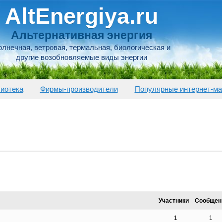
AltEnergiya.ru
Альтернативная энергия
лнечная, ветровая, термальная, биологическая и
другие возобновляемые виды энергии
иотека
Фирмы-производители
Популярные интернет-ма
Участники
Сообщен
1
1