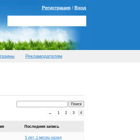
Регистрация
/
Вход
газины
Рекламодателям
←
1
2
3
4
ия
Последняя запись
5 лет, 1 месяц назад