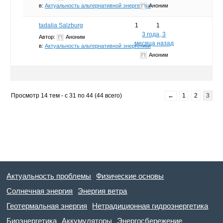
в:
Актуальность альтернативной энергетики
Аноним
tadalia Salzburg
1
1
3 года, 3
Автор:
Аноним
месяца назад
в:
Актуальность альтернативной энергетики
Аноним
Просмотр 14 тем - с 31 по 44 (44 всего)
←
1
2
3
Актуальность проблемы
Физические основы
Солнечная энергия
Энергия ветра
Геотермальная энергия
Нетрадиционная гидроэнергетика
Биоэнергетика
Аккумуляторы
Энергосбережение