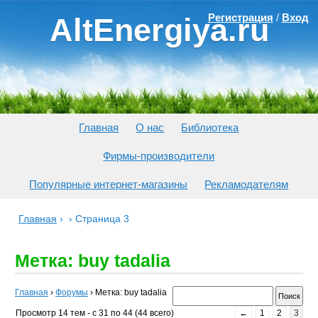
Регистрация
/
Вход
AltEnergiya.ru
Главная
О нас
Библиотека
Фирмы-производители
Популярные интернет-магазины
Рекламодателям
Главная
›
›
Страница 3
Метка: buy tadalia
Главная
›
Форумы
›
Метка: buy tadalia
Просмотр 14 тем - с 31 по 44 (44 всего)
←
1
2
3