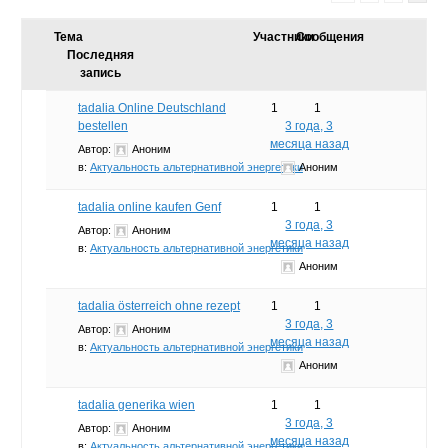
Тема
Участники
Сообщения
Последняя
запись
tadalia Online Deutschland
1
1
bestellen
3 года, 3
месяца назад
Автор:
Аноним
в:
Актуальность альтернативной энергетики
Аноним
tadalia online kaufen Genf
1
1
3 года, 3
Автор:
Аноним
месяца назад
в:
Актуальность альтернативной энергетики
Аноним
tadalia österreich ohne rezept
1
1
3 года, 3
Автор:
Аноним
месяца назад
в:
Актуальность альтернативной энергетики
Аноним
tadalia generika wien
1
1
3 года, 3
Автор:
Аноним
месяца назад
в:
Актуальность альтернативной энергетики