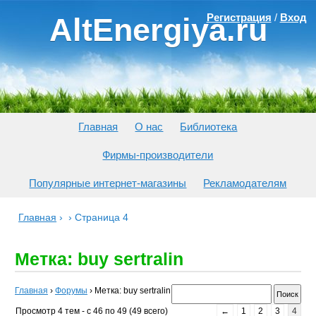
Регистрация
/
Вход
AltEnergiya.ru
Главная
О нас
Библиотека
Фирмы-производители
Популярные интернет-магазины
Рекламодателям
Главная
›
›
Страница 4
Метка: buy sertralin
Главная
›
Форумы
›
Метка: buy sertralin
Просмотр 4 тем - с 46 по 49 (49 всего)
←
1
2
3
4