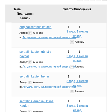
Тема
Участники
Сообщения
Последняя
запись
original sertralin kaufen
1
1
3 года, 1 месяц
Автор:
Аноним
назад
в:
Актуальность альтернативной энергетики
Аноним
sertralin kaufen günstig
1
1
paypal
3 года, 1 месяц
назад
Автор:
Аноним
в:
Актуальность альтернативной энергетики
Аноним
sertralin kaufen berlin
1
1
3 года, 1 месяц
Автор:
Аноним
назад
в:
Актуальность альтернативной энергетики
Аноним
sertralin Generika Online
1
1
Kaufen
3 года, 1 месяц
назад
Автор:
Аноним