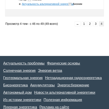
в:
Актуальность альтернативной энергетики
Аноним
Просмотр 4 тем - с 46 по 49 (49 всего)
←
1
2
3
4
Актуальность проблемы
Физические основы
Солнечная энергия
Энергия ветра
Геотермальная энергия
Нетрадиционная гидроэнергетика
Биоэнергетика
Аккумуляторы
Энергосбережение
Автономный дом
Новости альтернативной энергетики
Из истории энергетики
Полезная информация
Ядерная энергетика
Реклама на сайте