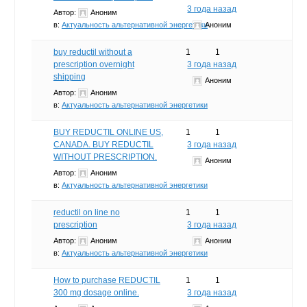
3 года назад
Автор:
Аноним
в:
Актуальность альтернативной энергетики
Аноним
buy reductil without a
1
1
prescription overnight
3 года назад
shipping
Аноним
Автор:
Аноним
в:
Актуальность альтернативной энергетики
BUY REDUCTIL ONLINE US,
1
1
CANADA. BUY REDUCTIL
3 года назад
WITHOUT PRESCRIPTION.
Аноним
Автор:
Аноним
в:
Актуальность альтернативной энергетики
reductil on line no
1
1
prescription
3 года назад
Автор:
Аноним
Аноним
в:
Актуальность альтернативной энергетики
How to purchase REDUCTIL
1
1
300 mg dosage online.
3 года назад