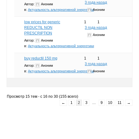
3 года назад
Автор:
Аноним
в:
Актуальность альтернативной энергетики
Аноним
low prices for generic
1
1
REDUCTIL NON
3 года назад
PRESCRIPTION
Аноним
Автор:
Аноним
в:
Актуальность альтернативной энергетики
buy reductil 150 mg
1
1
3 года назад
Автор:
Аноним
в:
Актуальность альтернативной энергетики
Аноним
Просмотр 15 тем - с 16 по 30 (155 всего)
←
1
2
3
…
9
10
11
→