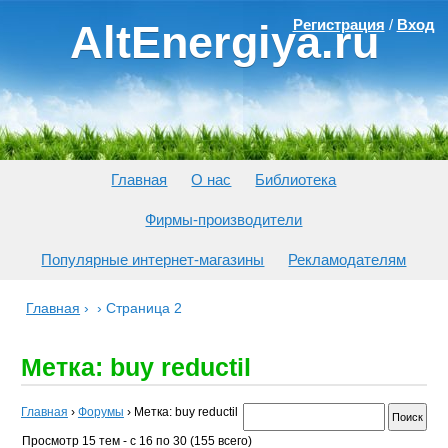
Регистрация
/
Вход
AltEnergiya.ru
Главная
О нас
Библиотека
Фирмы-производители
Популярные интернет-магазины
Рекламодателям
Главная
›
›
Страница 2
Метка: buy reductil
Главная
›
Форумы
›
Метка: buy reductil
Просмотр 15 тем - с 16 по 30 (155 всего)