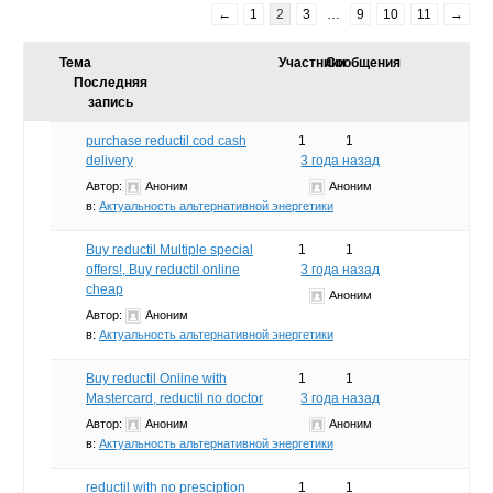
←
1
2
3
…
9
10
11
→
Тема
Участники
Сообщения
Последняя
запись
purchase reductil cod cash
1
1
delivery
3 года назад
Автор:
Аноним
Аноним
в:
Актуальность альтернативной энергетики
Buy reductil Multiple special
1
1
offers!, Buy reductil online
3 года назад
cheap
Аноним
Автор:
Аноним
в:
Актуальность альтернативной энергетики
Buy reductil Online with
1
1
Mastercard, reductil no doctor
3 года назад
Автор:
Аноним
Аноним
в:
Актуальность альтернативной энергетики
reductil with no presciption
1
1