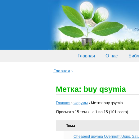
Со
Главная
О нас
Библ
Главная
›
Метка: buy qsymia
Главная
›
Форумы
›
Метка: buy qsymia
Просмотр 15 темы - с 1 по 15 (101 всего)
Тема
Cheapest qsymia Overnight Usps, Satu