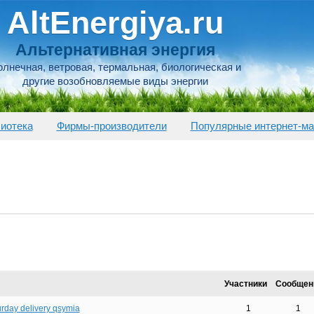
AltEnergiya.ru
Альтернативная энергия
лнечная, ветровая, термальная, биологическая и
другие возобновляемые виды энергии
иотека
Фирмы-производители
Популярные интернет-ма
Участники
Сообщен
rday delivery qsymia
1
1