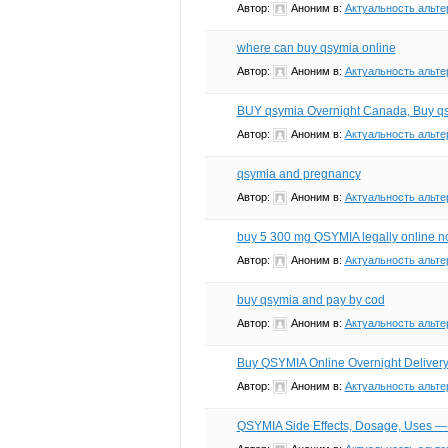
Автор:
Аноним
в:
Актуальность альте
where can buy qsymia online
Автор:
Аноним
в:
Актуальность альте
BUY qsymia Overnight Canada, Buy q
Автор:
Аноним
в:
Актуальность альте
qsymia and pregnancy
Автор:
Аноним
в:
Актуальность альте
buy 5 300 mg QSYMIA legally online no
Автор:
Аноним
в:
Актуальность альте
buy qsymia and pay by cod
Автор:
Аноним
в:
Актуальность альте
Buy QSYMIA Online Overnight Delivery
Автор:
Аноним
в:
Актуальность альте
QSYMIA Side Effects, Dosage, Uses —