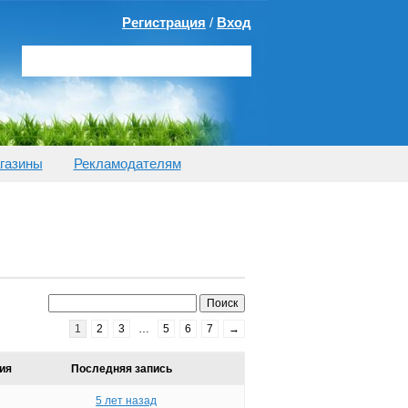
Регистрация
/
Вход
газины
Рекламодателям
1
2
3
…
5
6
7
→
ия
Последняя запись
5 лет назад