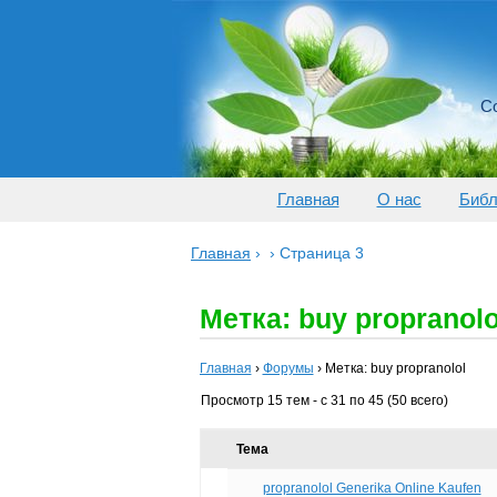
Со
Главная
О нас
Библ
Главная
›
›
Страница 3
Метка: buy propranolo
Главная
›
Форумы
›
Метка: buy propranolol
Просмотр 15 тем - с 31 по 45 (50 всего)
Тема
propranolol Generika Online Kaufen