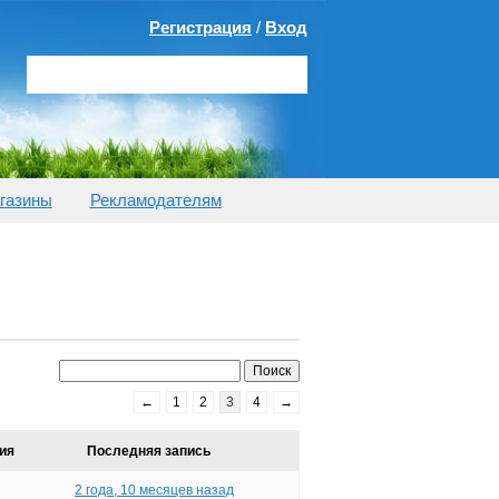
Регистрация
/
Вход
газины
Рекламодателям
←
1
2
3
4
→
ия
Последняя запись
2 года, 10 месяцев назад