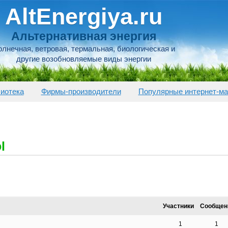
AltEnergiya.ru
Альтернативная энергия
лнечная, ветровая, термальная, биологическая и
другие возобновляемые виды энергии
иотека
Фирмы-производители
Популярные интернет-ма
l
Участники
Сообщен
1
1