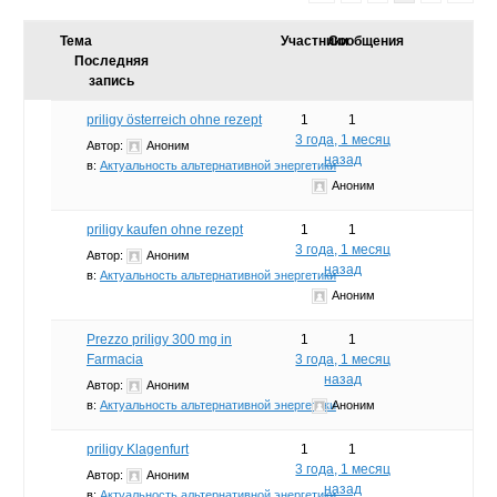
Тема
Участники
Сообщения
Последняя
запись
priligy österreich ohne rezept
1
1
3 года, 1 месяц
Автор:
Аноним
назад
в:
Актуальность альтернативной энергетики
Аноним
priligy kaufen ohne rezept
1
1
3 года, 1 месяц
Автор:
Аноним
назад
в:
Актуальность альтернативной энергетики
Аноним
Prezzo priligy 300 mg in
1
1
Farmacia
3 года, 1 месяц
назад
Автор:
Аноним
в:
Актуальность альтернативной энергетики
Аноним
priligy Klagenfurt
1
1
3 года, 1 месяц
Автор:
Аноним
назад
в:
Актуальность альтернативной энергетики