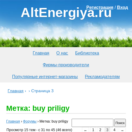
Регистрация
/
Вход
AltEnergiya.ru
Главная
О нас
Библиотека
Фирмы-производители
Популярные интернет-магазины
Рекламодателям
Главная
›
›
Страница 3
Метка: buy priligy
Главная
›
Форумы
›
Метка: buy priligy
Просмотр 15 тем - с 31 по 45 (46 всего)
←
1
2
3
4
→