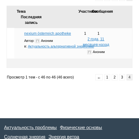
Тема
Участники
Сообщения
Последняя
запись
nexium österreich apotheke
1
1
2 года, 11
Автор:
Аноним
месяцев назад
в:
Актуальность альтернативной энергетики
Аноним
Просмотр 1 тем - с 46 по 46 (46 всего)
←
1
2
3
4
Актуальность проблемы
Физические основы
Солнечная энергия
Энергия ветра