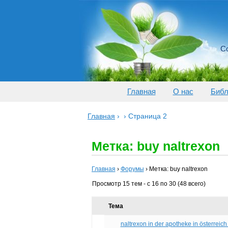
Со
Главная
О нас
Библ
Главная
›
›
Страница 2
Метка: buy naltrexon
Главная
›
Форумы
›
Метка: buy naltrexon
Просмотр 15 тем - с 16 по 30 (48 всего)
Тема
naltrexon in der apotheke in österreich