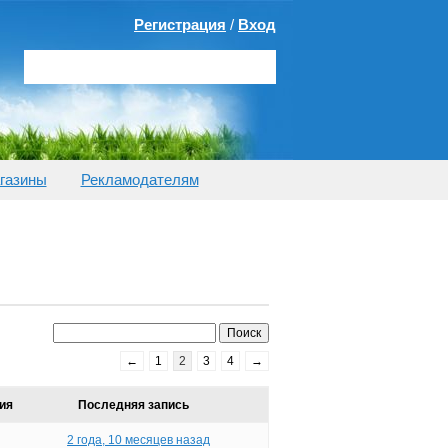
Регистрация
/
Вход
газины
Рекламодателям
←
1
2
3
4
→
ия
Последняя запись
2 года, 10 месяцев назад