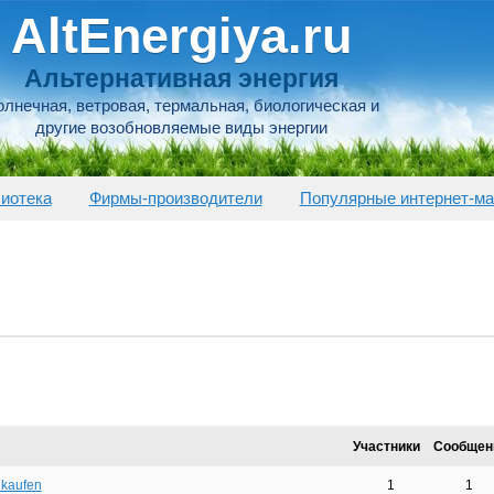
AltEnergiya.ru
Альтернативная энергия
лнечная, ветровая, термальная, биологическая и
другие возобновляемые виды энергии
иотека
Фирмы-производители
Популярные интернет-ма
Участники
Сообщен
 kaufen
1
1