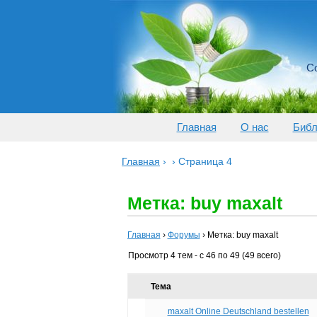
Со
Главная
О нас
Библ
Главная
›
›
Страница 4
Метка: buy maxalt
Главная
›
Форумы
›
Метка: buy maxalt
Просмотр 4 тем - с 46 по 49 (49 всего)
Тема
maxalt Online Deutschland bestellen