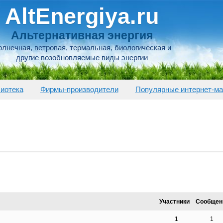
AltEnergiya.ru
Альтернативная энергия
лнечная, ветровая, термальная, биологическая и
другие возобновляемые виды энергии
иотека
Фирмы-производители
Популярные интернет-ма
Участники
Сообщен
1
1