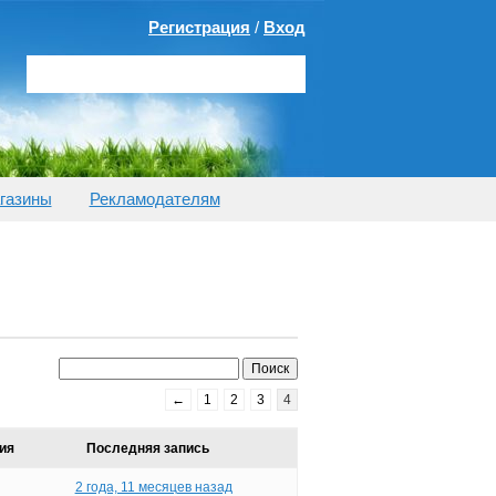
Регистрация
/
Вход
газины
Рекламодателям
←
1
2
3
4
ия
Последняя запись
2 года, 11 месяцев назад