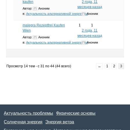
kaufen
2 года, 11
месяцев назад
Автор:
Аноним
в:
Актуальность альтернативной энергетики
Аноним
malegra Rezeptfrei Kaufen
1
1
Wien
2 года, 11
месяцев назад
Автор:
Аноним
в:
Актуальность альтернативной энергетики
Аноним
Просмотр 14 тем - с 31 по 44 (44 всего)
←
1
2
3
Актуальность проблемы
Физические основы
Солнечная энергия
Энергия ветра