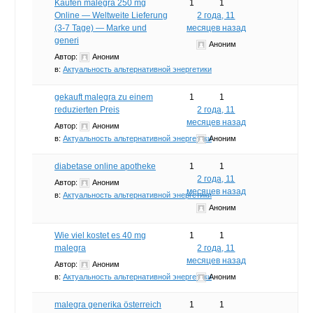
Kaufen malegra 250 mg
1
1
Online — Weltweite Lieferung
2 года, 11
(3-7 Tage) — Marke und
месяцев назад
generi
Аноним
Автор:
Аноним
в:
Актуальность альтернативной энергетики
gekauft malegra zu einem
1
1
reduzierten Preis
2 года, 11
месяцев назад
Автор:
Аноним
в:
Актуальность альтернативной энергетики
Аноним
diabetase online apotheke
1
1
2 года, 11
Автор:
Аноним
месяцев назад
в:
Актуальность альтернативной энергетики
Аноним
Wie viel kostet es 40 mg
1
1
malegra
2 года, 11
месяцев назад
Автор:
Аноним
в:
Актуальность альтернативной энергетики
Аноним
malegra generika österreich
1
1