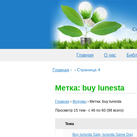
Со
Главная
О нас
Библ
Главная
›
›
Страница 4
Метка: buy lunesta
Главная
›
Форумы
›
Метка: buy lunesta
Просмотр 15 тем - с 46 по 60 (98 всего)
Тема
Buy lunesta Sale, lunesta Same Day