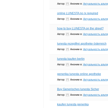
Автор:
Аноним
в:
Актуальность альте
online LUNESTA no rx required
Автор:
Аноним
в:
Актуальность альте
how to buy LUNESTA on the street?
Автор:
Аноним
в:
Актуальность альте
lunesta rezeptfrei apotheke österreich
Автор:
Аноним
в:
Актуальность альте
lunesta kaufen berlin
Автор:
Аноним
в:
Актуальность альте
generika lunesta online apotheke
Автор:
Аноним
в:
Актуальность альте
Buy Generisches lunesta Sicher
Автор:
Аноним
в:
Актуальность альте
kaufen lunesta generika