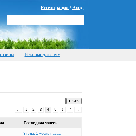
Регистрация
/
Вход
газины
Рекламодателям
←
1
2
3
4
5
6
7
→
ия
Последняя запись
3 года, 1 месяц назад