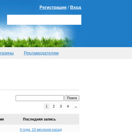
Регистрация
/
Вход
газины
Рекламодателям
1
2
3
4
→
ия
Последняя запись
4 года, 10 месяцев назад