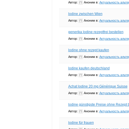
Автор:
Аноним
в:
Актуальность альте
lodine zwischen Wien
Автор:
Аноним
в:
Актуальность альте
generika lodine rezeptfrei bestellen
Автор:
Аноним
в:
Актуальность альте
lodine ohne rezept kaufen
Автор:
Аноним
в:
Актуальность альте
lodine kaufen deutschland
Автор:
Аноним
в:
Актуальность альте
Achat lodine 20 mg Générique Suisse
Автор:
Аноним
в:
Актуальность альте
lodine günstigste Preise ohne Rezept 
Автор:
Аноним
в:
Актуальность альте
lodine für frauen