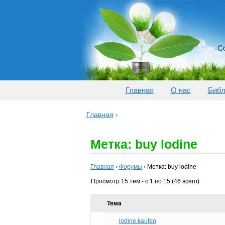
Со
Главная
О нас
Библ
Главная
›
Метка: buy lodine
Главная
›
Форумы
›
Метка: buy lodine
Просмотр 15 тем - с 1 по 15 (46 всего)
Тема
lodine kaufen