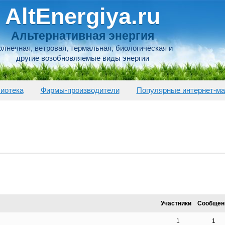
AltEnergiya.ru
Альтернативная энергия
лнечная, ветровая, термальная, биологическая и
другие возобновляемые виды энергии
иотека
Фирмы-производители
Популярные интернет-ма
Участники
Сообщен
1
1