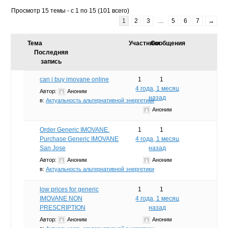
Просмотр 15 темы - с 1 по 15 (101 всего)
1
2
3
…
5
6
7
→
Тема
Участники
Сообщения
Последняя
запись
can i buy imovane online
1
1
4 года, 1 месяц
Автор:
Аноним
назад
в:
Актуальность альтернативной энергетики
Аноним
Order Generic IMOVANE.
1
1
Purchase Generic IMOVANE
4 года, 1 месяц
San Jose
назад
Автор:
Аноним
Аноним
в:
Актуальность альтернативной энергетики
low prices for generic
1
1
IMOVANE NON
4 года, 1 месяц
PRESCRIPTION
назад
Автор:
Аноним
Аноним