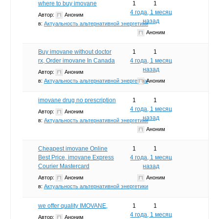
where to buy imovane
1
1
4 года, 1 месяц
Автор:
Аноним
назад
в:
Актуальность альтернативной энергетики
Аноним
Buy imovane without doctor
1
1
rx, Order imovane In Canada
4 года, 1 месяц
назад
Автор:
Аноним
в:
Актуальность альтернативной энергетики
Аноним
imovane drug no prescription
1
1
4 года, 1 месяц
Автор:
Аноним
назад
в:
Актуальность альтернативной энергетики
Аноним
Cheapest imovane Online
1
1
Best Price, imovane Express
4 года, 1 месяц
Courier Mastercard
назад
Автор:
Аноним
Аноним
в:
Актуальность альтернативной энергетики
we offer quality IMOVANE,
1
1
4 года, 1 месяц
Автор:
Аноним