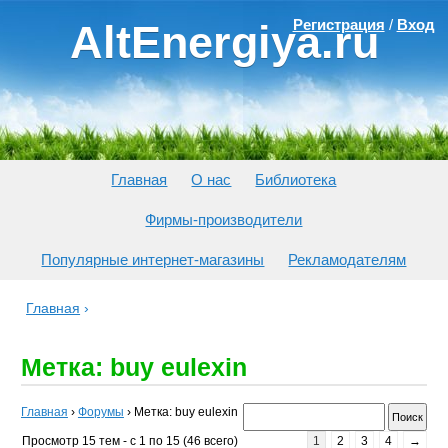
Регистрация
/
Вход
AltEnergiya.ru
Главная
О нас
Библиотека
Фирмы-производители
Популярные интернет-магазины
Рекламодателям
Главная
›
Метка: buy eulexin
Главная
›
Форумы
›
Метка: buy eulexin
Просмотр 15 тем - с 1 по 15 (46 всего)
1
2
3
4
→