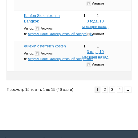
Аноним
Kaufen Sie eulexin in
1
1
Bangkok
3 года, 10
месяцев назад
Автор:
Аноним
в:
Актуальность альтернативной энергетики
Аноним
eulexin österreich kosten
1
1
3 года, 10
Автор:
Аноним
месяцев назад
в:
Актуальность альтернативной энергетики
Аноним
Просмотр 15 тем - с 1 по 15 (46 всего)
1
2
3
4
→