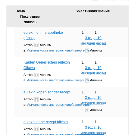
Тема
Участники
Сообщения
Последняя
запись
eulexin online apotheke
1
1
günstig
3 года, 10
месяцев назад
Автор:
Аноним
в:
Актуальность альтернативной энергетики
Аноним
Kaufen Generisches eulexin
1
1
Ottawa
3 года, 10
месяцев назад
Автор:
Аноним
в:
Актуальность альтернативной энергетики
Аноним
eulexin kopen zonder recept
1
1
3 года, 10
Автор:
Аноним
месяцев назад
в:
Актуальность альтернативной энергетики
Аноним
eulexin ohne rezept bitcoin
1
1
3 года, 10
Автор:
Аноним
месяцев назад
в:
Актуальность альтернативной энергетики