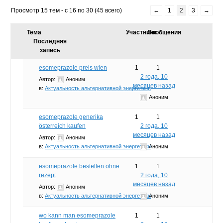
Просмотр 15 тем - с 16 по 30 (45 всего)
←
1
2
3
→
Тема
Участники
Сообщения
Последняя
запись
esomeprazole preis wien
1
1
2 года, 10
Автор:
Аноним
месяцев назад
в:
Актуальность альтернативной энергетики
Аноним
esomeprazole generika
1
1
österreich kaufen
2 года, 10
месяцев назад
Автор:
Аноним
в:
Актуальность альтернативной энергетики
Аноним
esomeprazole bestellen ohne
1
1
rezept
2 года, 10
месяцев назад
Автор:
Аноним
в:
Актуальность альтернативной энергетики
Аноним
wo kann man esomeprazole
1
1