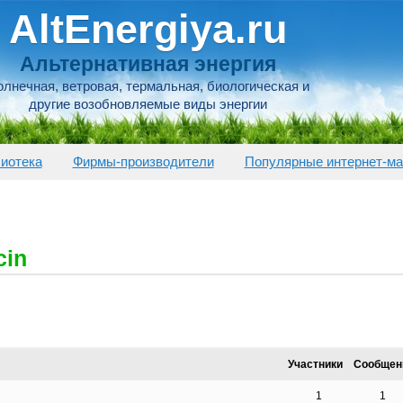
AltEnergiya.ru
Альтернативная энергия
лнечная, ветровая, термальная, биологическая и
другие возобновляемые виды энергии
иотека
Фирмы-производители
Популярные интернет-ма
cin
Участники
Сообщен
1
1