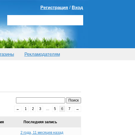
Регистрация
/
Вход
газины
Рекламодателям
←
1
2
3
…
5
6
7
→
ия
Последняя запись
2 года, 11 месяцев назад