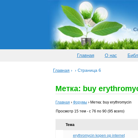
Со
Главная
О нас
Библ
Главная
›
›
Страница 6
Метка: buy erythromy
Главная
›
Форумы
›
Метка: buy erythromycin
Просмотр 15 тем - с 76 по 90 (95 всего)
Тема
erythromycin kopen op internet